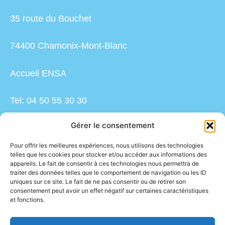
35 route du Bouchet
74400 Chamonix-Mont-Blanc
Accueil ENSA
Tel: 04 50 55 30 30
Gérer le consentement
ensa.accueil@ensm.sports.gouv.fr
Pour offrir les meilleures expériences, nous utilisons des technologies
telles que les cookies pour stocker et/ou accéder aux informations des
ESPACE PRESSE
appareils. Le fait de consentir à ces technologies nous permettra de
traiter des données telles que le comportement de navigation ou les ID
uniques sur ce site. Le fait de ne pas consentir ou de retirer son
NOS PARTENAIRES
consentement peut avoir un effet négatif sur certaines caractéristiques
et fonctions.
RESSOURCES HUMAINES