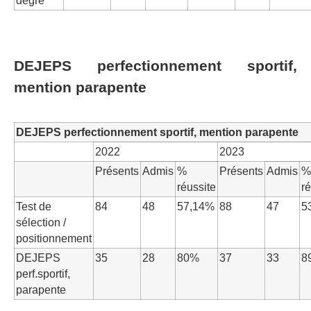
degré
DEJEPS perfectionnement sportif,
mention parapente
DEJEPS perfectionnement sportif, mention parapente
2022
2023
Présents
Admis
%
Présents
Admis
%
réussite
ré
Test de
84
48
57,14%
88
47
5
sélection /
positionnement
DEJEPS
35
28
80%
37
33
8
perf.sportif,
parapente