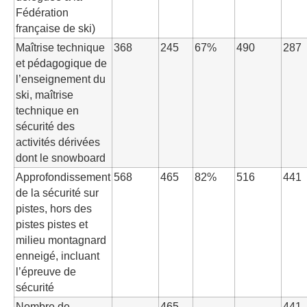
Fédération
française de ski)
Maîtrise technique
368
245
67%
490
287
et pédagogique de
l’enseignement du
ski, maîtrise
technique en
sécurité des
activités dérivées
dont le snowboard
Approfondissement
568
465
82%
516
441
de la sécurité sur
pistes, hors des
pistes pistes et
milieu montagnard
enneigé, incluant
l’épreuve de
sécurité
Nombre de
465
441