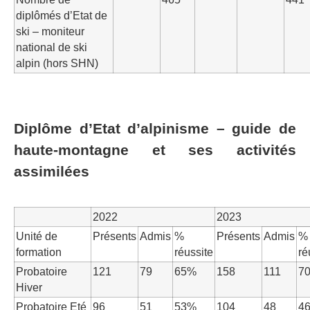
diplômés d’Etat de
ski – moniteur
national de ski
alpin (hors SHN)
Diplôme d’Etat d’alpinisme – guide de
haute-montagne et ses activités
assimilées
2022
2023
Unité de
Présents
Admis
%
Présents
Admis
%
formation
réussite
ré
Probatoire
121
79
65%
158
111
7
Hiver
Probatoire Eté
96
51
53%
104
48
4