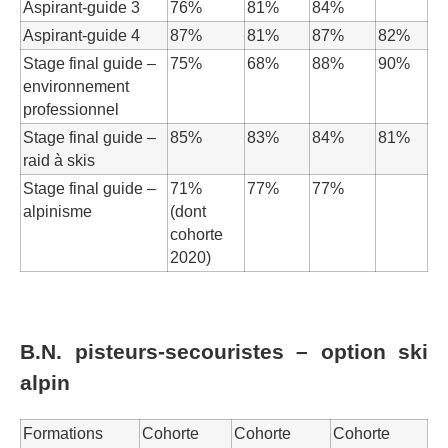
Aspirant-guide 3
76%
81%
84%
Aspirant-guide 4
87%
81%
87%
82%
Stage final guide –
75%
68%
88%
90%
environnement
professionnel
Stage final guide –
85%
83%
84%
81%
raid à skis
Stage final guide –
71%
77%
77%
alpinisme
(dont
cohorte
2020)
B.N. pisteurs-secouristes – option ski
alpin
Formations
Cohorte
Cohorte
Cohorte