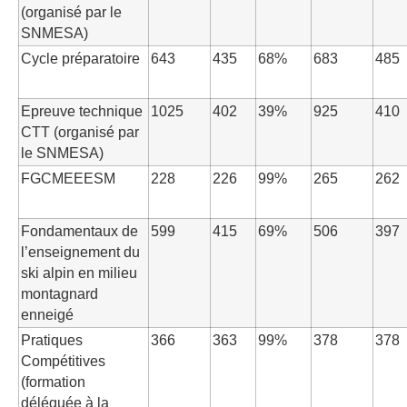
(organisé par le
SNMESA)
Cycle préparatoire
643
435
68%
683
485
Epreuve technique
1025
402
39%
925
410
CTT (organisé par
le SNMESA)
FGCMEEESM
228
226
99%
265
262
Fondamentaux de
599
415
69%
506
397
l’enseignement du
ski alpin en milieu
montagnard
enneigé
Pratiques
366
363
99%
378
378
Compétitives
(formation
déléguée à la