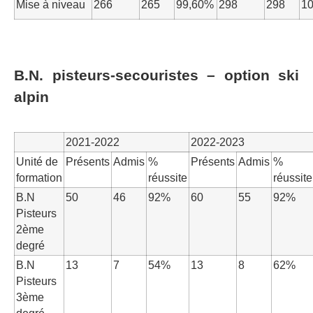
Mise à niveau
266
265
99,60%
298
298
1
B.N. pisteurs-secouristes – option ski
alpin
2021-2022
2022-2023
Unité de
Présents
Admis
%
Présents
Admis
%
formation
réussite
réussite
B.N
50
46
92%
60
55
92%
Pisteurs
2ème
degré
B.N
13
7
54%
13
8
62%
Pisteurs
3ème