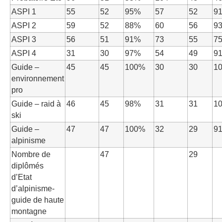
ASPI 1
55
52
95%
57
52
9
ASPI 2
59
52
88%
60
56
9
ASPI 3
56
51
91%
73
55
7
ASPI 4
31
30
97%
54
49
9
Guide –
45
45
100%
30
30
1
environnement
pro
Guide – raid à
46
45
98%
31
31
1
ski
Guide –
47
47
100%
32
29
9
alpinisme
Nombre de
47
29
diplômés
d’Etat
d’alpinisme-
guide de haute
montagne